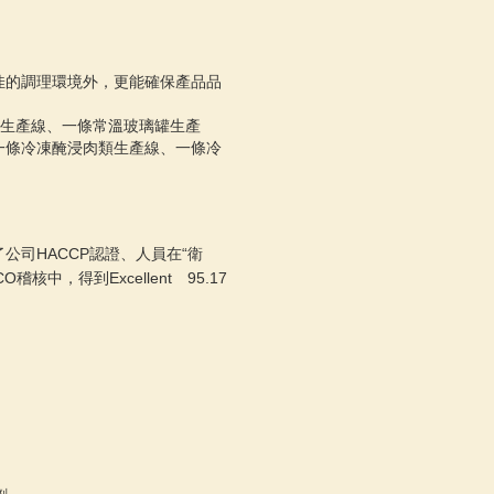
佳的調理環境外，更能確保產品品
燻生產線、一條常溫玻璃罐生產
一條冷凍醃浸肉類生產線、一條冷
司HACCP認證、人員在“衛
，得到Excellent 95.17