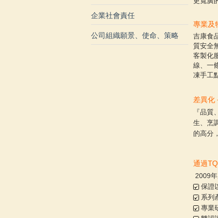
更寬廣
企業社會責任
專業及
公司組織願景、使命、策略
吉康食
質安全
客製化
線、一
凍手工
差異化
『品質
生、烹調
的高分
通過TQ
2009
保證
系列
專業