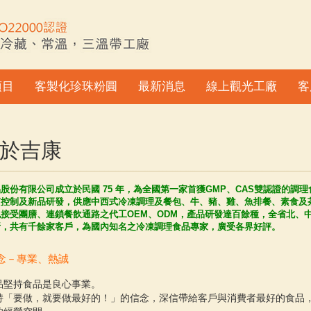
項目
客製化珍珠粉圓
最新消息
線上觀光工廠
客
於吉康
股份有限公司成立於民國 75 年，為全國第一家首獲GMP、CAS雙認證的調
質控制及新品研發，供應中西式冷凍調理及餐包、牛、豬、雞、魚排餐、素食及
接受團膳、連鎖餐飲通路之代工OEM、ODM，產品研發達百餘種，全省北、
所，共有千餘家客戶，為國內知名之冷凍調理食品專家，廣受各界好評。
念－專業、熱誠
品堅持食品是良心事業。
持「要做，就要做最好的！」的信念，深信帶給客戶與消費者最好的食品