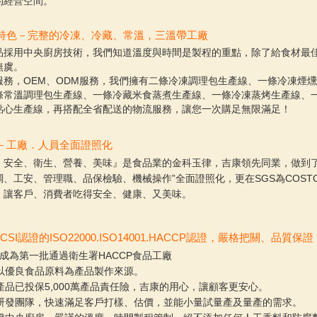
的經營空間。
特色－完整的冷凍、冷藏、常溫，三溫帶工廠
品採用中央廚房技術，我們知道溫度與時間是製程的重點，除了給食材最
無虞。
服務，OEM、ODM服務，我們擁有二條冷凍調理包生產線、一條冷凍煙
條常溫調理包生產線、一條冷藏米食蒸煮生產線、一條冷凍蒸烤生產線、
點心生產線，再搭配全省配送的物流服務，讓您一次購足無限滿足！
－工廠．人員全面證照化
、安全、衛生、營養、美味』是食品業的金科玉律，吉康領先同業，做到了公
、工安、管理職、品保檢驗、機械操作”全面證照化，更在SGS為COSTCO稽核中
，讓客戶、消費者吃得安全、健康、又美味。
CSI認證的ISO22000.ISO14001.HACCP認證，嚴格把關、品質保證
年成為第一批通過衛生署HACCP食品工廠
以優良食品原料為產品製作來源。
產品已投保5,000萬產品責任險，吉康的用心，讓顧客更安心。
研發團隊，快速滿足客戶打樣、估價，並能小量試量產及量產的需求。