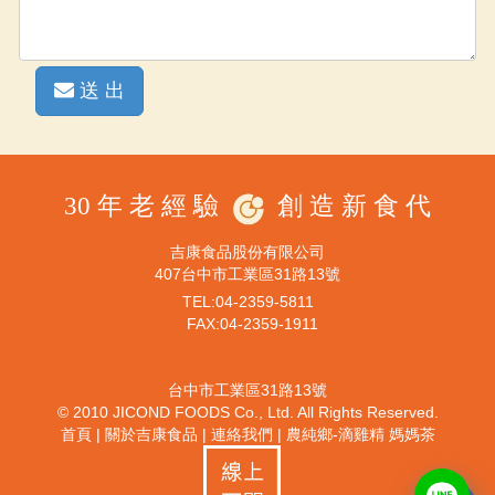
送 出
30 年 老 經 驗
創 造 新 食 代
吉康食品股份有限公司
407台中市工業區31路13號
TEL:04-2359-5811
FAX:04-2359-1911
台中市工業區31路13號
© 2010 JICOND FOODS Co., Ltd. All Rights Reserved.
首頁
|
關於吉康食品
|
連絡我們
|
農純鄉-滴雞精 媽媽茶